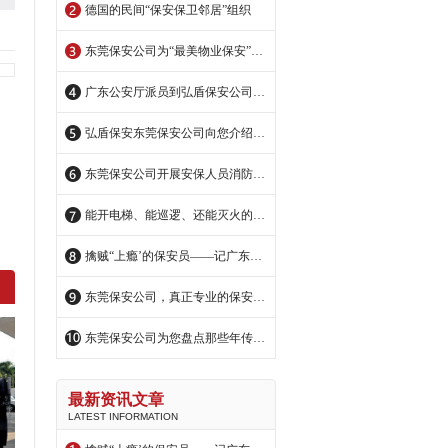
德国的民间“保安保卫邻居”组织
东莞保安公司为“最美物业保安”点赞!
广东公安厅派员到弘盾保安公司交流指导
弘盾保安东莞保安公司向您介绍美国纽约的市民保安巡逻队
东莞保安公司开展安保人员消防安全培训
能开电梯、能巡逻、还能灭火的保安机器人
擒贼“上瘾’的保安员——记广东弘盾保安服务公司东莞中宏分公司保安员王伟明
东莞保安公司，真正专业的保安公司
东莞保安公司为您盘点那些年传说中的励志保安哥
最新资讯文章
LATEST INFORMATION