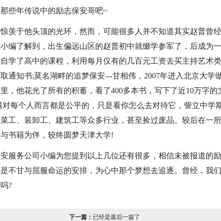
那些年传说中的励志保安哥吧~
们惊羡于他头顶的光环，然而，可能很多人并不知道其实赵普曾
司小编了解到，出生偏远山区的赵普初中就缀学参军了，后成为
，自学了高中的课程，利用每月仅有的几百元工资去买主持艺术
通知书;莫名湖畔的追梦保安---甘相伟，2007年进入北京大学
年里，他花光了所有的积蓄，看了400多本书，写下了近10万字的
遇对每个人而言都是公平的，只是看你怎么去对待它，訾立中学
传菜工、装卸工、建筑工等众多行业，甚至捡过废品。较后在一
与书籍为伴，较终圆梦天津大学!
保安服务公司小编为您提到以上几位还有很多，相信未被报道的
都是不甘与屈服命运的安排，为心中那个梦想去追逐。曾经，我
吗?
下一篇：
已经是最后一篇了