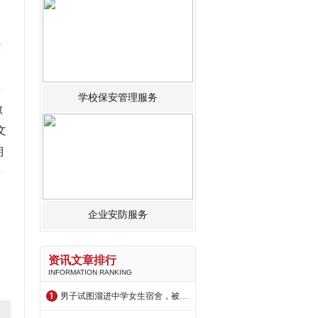
经
一
类
学校保安管理服务
做
文
期
所
企业安防服务
励
们
资讯文章排行
INFORMATION RANKING
男子试图溜进中学女生宿舍，被学校保安擒获