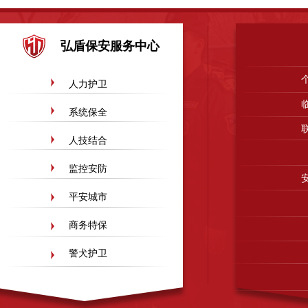
广东得安惠州保安服务有限公司
东莞石排保安公司
中山保安服务公司
惠州市博
弘盾保安服务中心
广东得安安保安服务公司河源分公司
淄博恩意真空设备有限公司
广东得安保安服
鹤山保安服务公司
广州番禺区保安服务公司
山东省郓城县才华玻璃有限公司
山
人力护卫
山东淄博千盛化工设备有限公司
山东淄博顺泽电气有限公司
广州保安服务公司
系统保全
人技结合
监控安防
平安城市
商务特保
警犬护卫